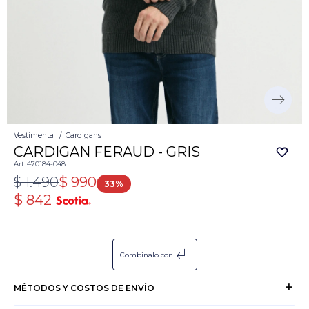
Vestimenta
Cardigans
CARDIGAN FERAUD - GRIS
470184-048
$
1.490
$
990
33
$
842
subdirectory_arrow_left
Combinalo con
MÉTODOS Y COSTOS DE ENVÍO