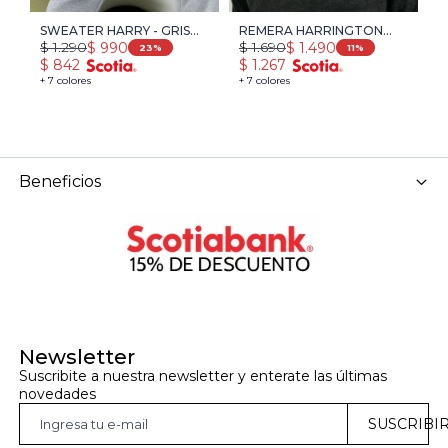
SWEATER HARRY - GRIS
REMERA HARRINGTON
S
$
1.290
$
1.690
$
$
990
$
1.490
MEDIO MELANGE
LABEL - GRIS OSCURO
O
23
11
$
842
$
1.267
$
MELANGE
+ 7 colores
+ 7 colores
+ 
Beneficios
Newsletter
Suscribite a nuestra newsletter y enterate las últimas 
novedades
SUSCRIBI