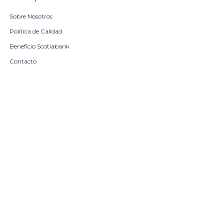
Sobre Nosotros
Política de Calidad
Beneficio Scotiabank
Contacto
Trabaja con nosotros
Seleccionar talle
Locales
remove
add
COMPRAR
© Copyright 2026 / Harrington