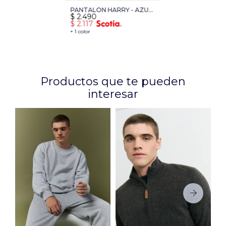
PANTALON HARRY - AZUL
$
2.490
OSCURO
$
2.117
+ 1 color
Productos que te pueden
interesar