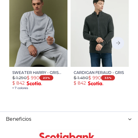
SWEATER HARRY - GRIS
CARDIGAN FERAUD - GRIS
S
$
1.290
$
1.490
$
$
990
$
990
MEDIO MELANGE
O
23
33
$
842
$
842
$
+ 7 colores
+ 
Beneficios