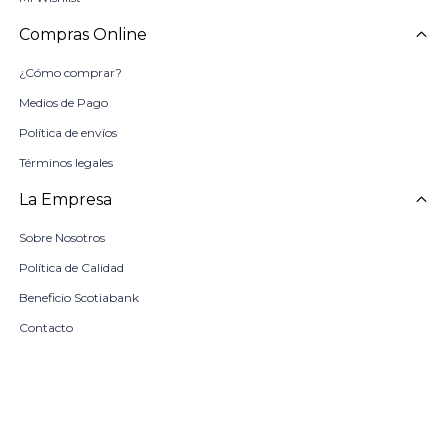
Compras Online
¿Cómo comprar?
Medios de Pago
Política de envíos
Términos legales
La Empresa
Sobre Nosotros
Política de Calidad
Beneficio Scotiabank
Contacto
Trabaja con nosotros
Seleccionar talle
Locales
remove
add
COMPRAR