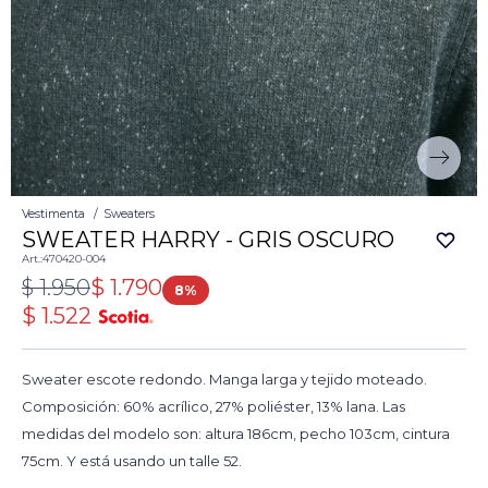
Vestimenta
Sweaters
SWEATER HARRY - GRIS OSCURO
470420-004
$
1.950
$
1.790
8
$
1.522
Sweater escote redondo. Manga larga y tejido moteado.
Composición: 60% acrílico, 27% poliéster, 13% lana. Las
medidas del modelo son: altura 186cm, pecho 103cm, cintura
75cm. Y está usando un talle 52.