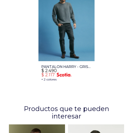
PANTALON HARRY - GRIS
$
2.490
OSCURO
$
2.117
+ 2 colores
Productos que te pueden
interesar