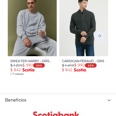
SWEATER HARRY - GRIS
CARDIGAN FERAUD - GRIS
R
$
1.290
$
1.490
$
$
990
$
990
MEDIO MELANGE
L
23
33
$
842
$
842
$
M
+ 7 colores
+ 
Beneficios