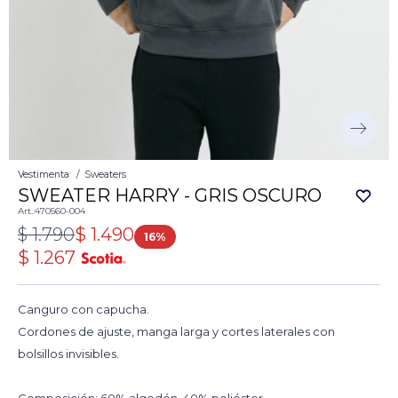
Vestimenta
Sweaters
SWEATER HARRY - GRIS OSCURO
470560-004
$
1.790
$
1.490
16
$
1.267
Canguro con capucha.
Cordones de ajuste, manga larga y cortes laterales con
bolsillos invisibles.