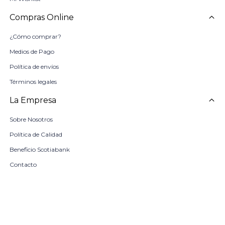
Compras Online
¿Cómo comprar?
Medios de Pago
Política de envíos
Términos legales
La Empresa
Sobre Nosotros
Política de Calidad
Beneficio Scotiabank
Contacto
Trabaja con nosotros
Seleccionar talle
Locales
remove
add
COMPRAR