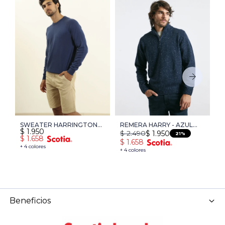
SWEATER HARRINGTON
REMERA HARRY - AZUL
C
$
1.950
$
$
2.490
$
1.950
LABEL - AZUL PIEDRA
OSCURO
L
21
$
1.658
$
$
1.658
MELANGE
M
+ 4 colores
+ 
+ 4 colores
Beneficios