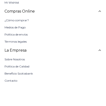
Mi Wishlist
Compras Online
¿Cómo comprar?
Medios de Pago
Política de envíos
Términos legales
La Empresa
Sobre Nosotros
Política de Calidad
Beneficio Scotiabank
Contacto
Trabaja con nosotros
Seleccionar talle
Locales
remove
add
COMPRAR