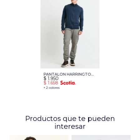
PANTALON HARRINGTON
$
1.950
LABEL - VERDE
$
1.658
+ 2 colores
Productos que te pueden
interesar