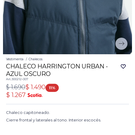
Vestimenta
Chalecos
CHALECO HARRINGTON URBAN -
AZUL OSCURO
300212-007
$
1.690
$
1.490
11
$
1.267
Chaleco capitoneado.
Cierre frontal y laterales al tono. Interior escocés.