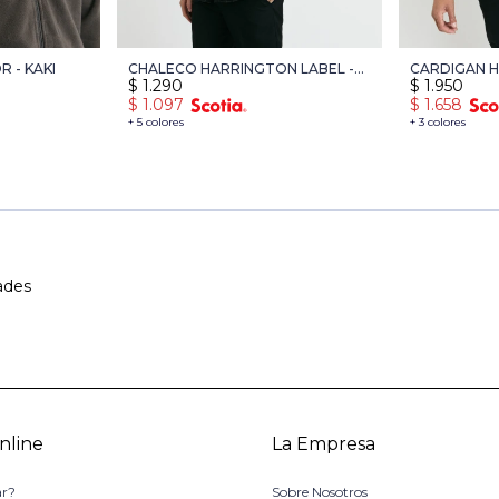
 - KAKI
CHALECO HARRINGTON LABEL -
CARDIGAN H
$
1.290
$
1.950
TOSTADO
KAKI
$
1.097
$
1.658
+ 5 colores
+ 3 colores
ades
nline
La Empresa
r?
Sobre Nosotros