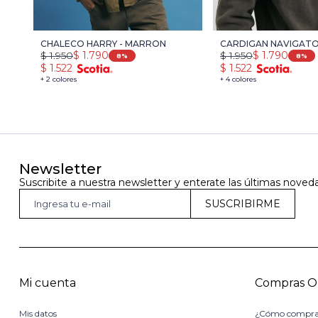
CHALECO HARRY - MARRON
CARDIGAN NAVIGATOR
$
1.950
$
1.790
$
1.950
$
1.790
8
8
$
1.522
$
1.522
+ 2 colores
+ 4 colores
Newsletter
Suscribite a nuestra newsletter y enterate las últimas noved
SUSCRIBIRME
Mi cuenta
Compras O
Mis datos
¿Cómo compra