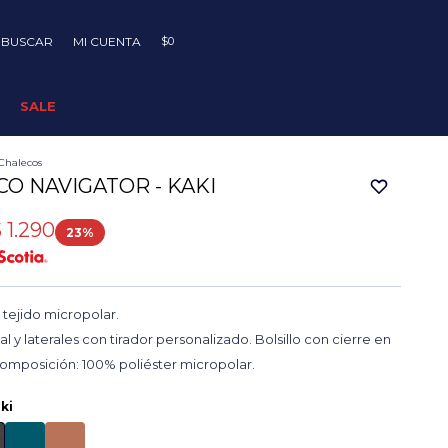
$
0
SALE
Chalecos
O NAVIGATOR - KAKI
$
1.290
23
tejido micropolar.
al y laterales con tirador personalizado. Bolsillo con cierre en
omposición: 100% poliéster micropolar.
ki