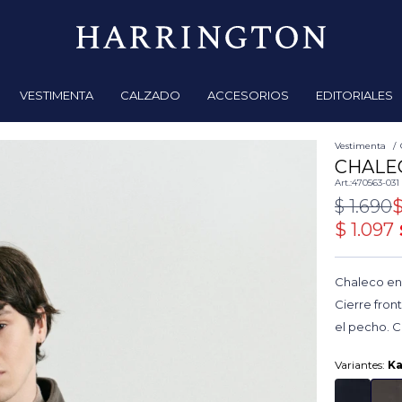
VESTIMENTA
CALZADO
ACCESORIOS
EDITORIALES
Vestimenta
CHALEC
470563-031
$
1.690
$
1.097
Chaleco en 
Cierre front
el pecho. C
Variantes:
Ka