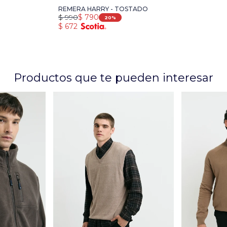
REMERA HARRY - TOSTADO
$
990
$
790
20
$
672
Productos que te pueden interesar