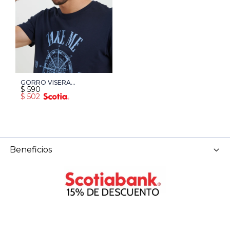
GORRO VISERA
$
590
HARRINGTON URBAN -
$
502
VERDE
Beneficios