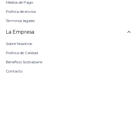
Medios de Pago
Política de envíos
Términos legales
La Empresa
Sobre Nosotros
Política de Calidad
Beneficio Scotiabank
Contacto
Trabaja con nosotros
remove
add
COMPRAR
Locales