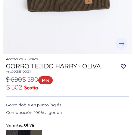
Accesorios
Gorros
GORRO TEJIDO HARRY - OLIVA
700515-000314
$
690
$
590
14
$
502
Gorro doble en punto inglés.
Composición: 100% algodón.
Variantes:
Oliva