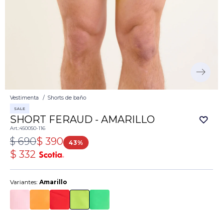
Vestimenta
Shorts de baño
SALE
SHORT FERAUD - AMARILLO
450050-116
$
690
$
390
43
$
332
Variantes:
Amarillo