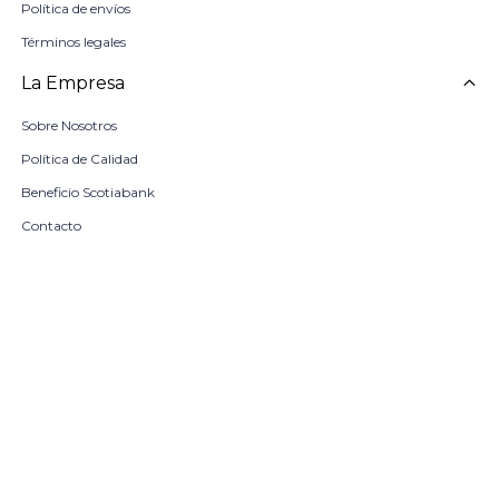
Política de envíos
Términos legales
La Empresa
Sobre Nosotros
Política de Calidad
Beneficio Scotiabank
Contacto
Trabaja con nosotros
Seleccionar talle
Locales
remove
add
COMPRAR
© Copyright 2026 / Harrington