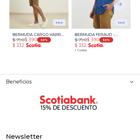
SALE
SALE
BERMUDA CARGO HARRY
BERMUDA FERAUD -
B
$
790
$
790
$
$
390
$
390
- CAMEL
CAMEL
O
50
50
$
332
$
332
$
+ 1 color
+ 
Beneficios
Newsletter