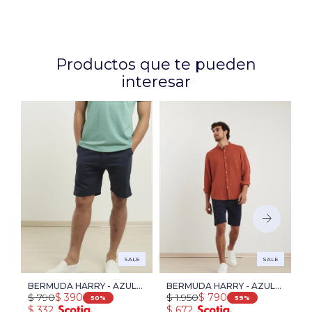
Productos que te pueden
interesar
SALE
SALE
BERMUDA HARRY - AZUL
BERMUDA HARRY - AZUL
S
$
790
$
1.950
$
$
390
$
790
OSCURO
OSCURO
L
50
59
$
332
$
672
$
B