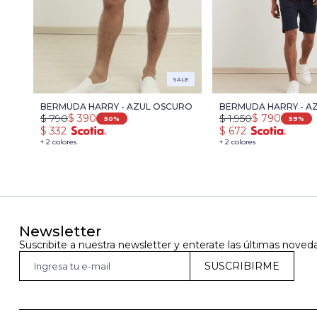
SALE
BERMUDA HARRY - AZUL OSCURO
BERMUDA HARRY - A
$
790
$
390
$
1.950
$
790
50
59
$
332
$
672
+ 2 colores
+ 2 colores
Newsletter
Suscribite a nuestra newsletter y enterate las últimas noved
SUSCRIBIRME