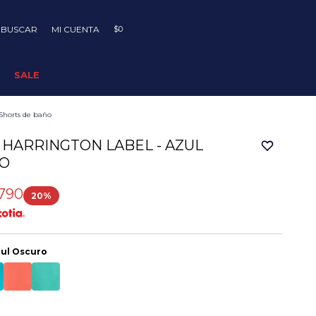
$
0
SALE
Shorts de baño
 HARRINGTON LABEL - AZUL
O
7
790
20
ul Oscuro