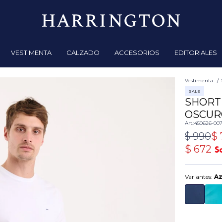
VESTIMENTA
CALZADO
ACCESORIOS
EDITORIALES
Vestimenta
SALE
SHORT
OSCUR
450626-00
$
990
$
$
672
Variantes:
Az