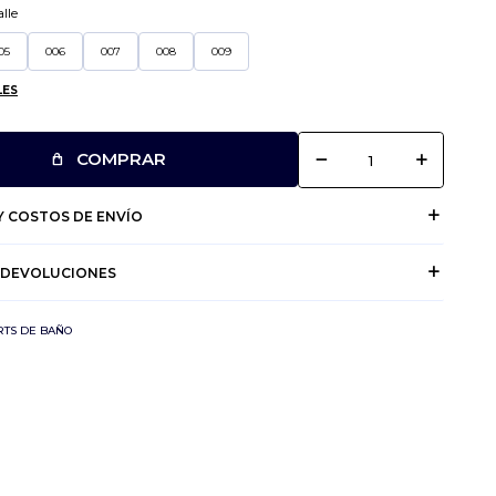
lle
05
006
007
008
009
LES
remove
add
COMPRAR
 COSTOS DE ENVÍO
 DEVOLUCIONES
RTS DE BAÑO