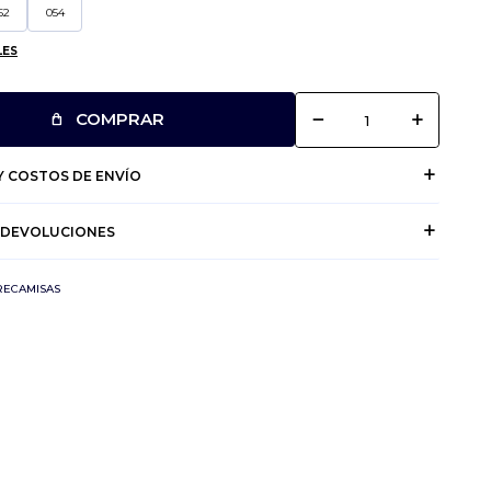
52
054
LES
remove
add
COMPRAR
 COSTOS DE ENVÍO
 DEVOLUCIONES
RECAMISAS