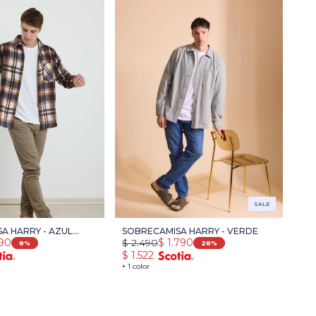
SALE
A HARRY - AZUL
SOBRECAMISA HARRY - VERDE
790
$
2.490
$
1.790
DRILLO
8
28
$
1.522
+ 1 color