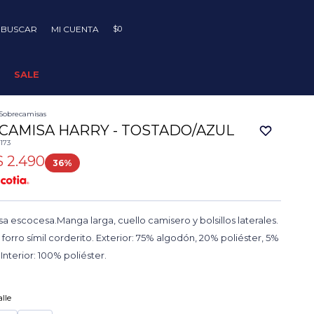
$
0
SALE
Sobrecamisas
CAMISA HARRY - TOSTADO/AZUL
173
$
2.490
36
 escocesa.Manga larga, cuello camisero y bolsillos laterales.
 forro símil corderito. Exterior: 75% algodón, 20% poliéster, 5%
. Interior: 100% poliéster.
lle