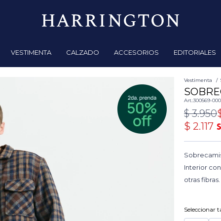
VESTIMENTA
CALZADO
ACCESORIOS
EDITORIALES
Vestimenta
SOBRE
300569-000
$
3.950
$
2.117
Sobrecamisa
Interior con
otras fibras
Seleccionar ta