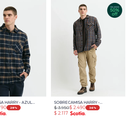
A HARRY - AZUL
SOBRECAMISA HARRY -
790
$
3.950
$
2.490
LLO
TOSTADO/AZUL
28
36
$
2.117