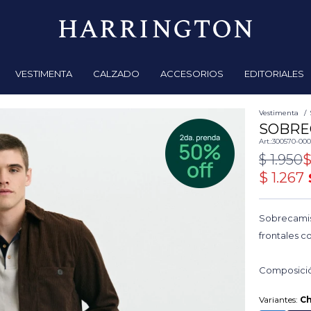
VESTIMENTA
CALZADO
ACCESORIOS
EDITORIALES
Vestimenta
SOBRE
300570-00
$
1.950
$
1.267
Sobrecamisa
frontales c
Composició
Variantes:
Ch