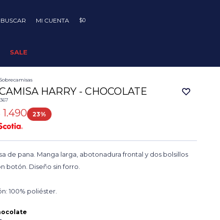
$
0
SALE
Sobrecamisas
CAMISA HARRY - CHOCOLATE
0367
$
1.490
23
 de pana. Manga larga, abotonadura frontal y dos bolsillos
on botón. Diseño sin forro.
n: 100% poliéster.
ocolate