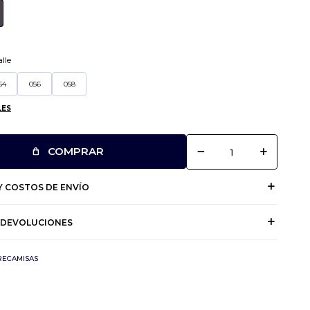
lle
54
056
058
LES
remove
add
COMPRAR
 COSTOS DE ENVÍO
 DEVOLUCIONES
RECAMISAS