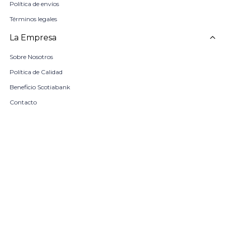
Política de envíos
Términos legales
La Empresa
Sobre Nosotros
Política de Calidad
Beneficio Scotiabank
Contacto
Trabaja con nosotros
Seleccionar talle
Locales
remove
add
COMPRAR
© Copyright 2026 / Harrington