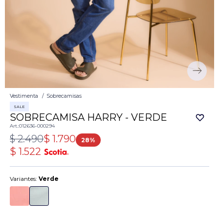
Vestimenta
Sobrecamisas
SALE
SOBRECAMISA HARRY - VERDE
012636-000294
$
2.490
$
1.790
28
$
1.522
Variantes:
Verde