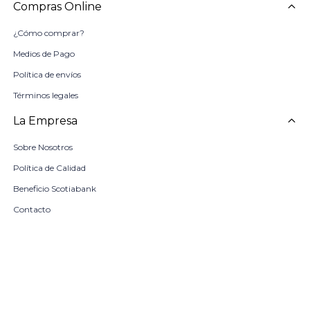
Compras Online
¿Cómo comprar?
Medios de Pago
Política de envíos
Términos legales
La Empresa
Sobre Nosotros
Política de Calidad
Beneficio Scotiabank
Contacto
Trabaja con nosotros
Seleccionar talle
Locales
remove
add
COMPRAR