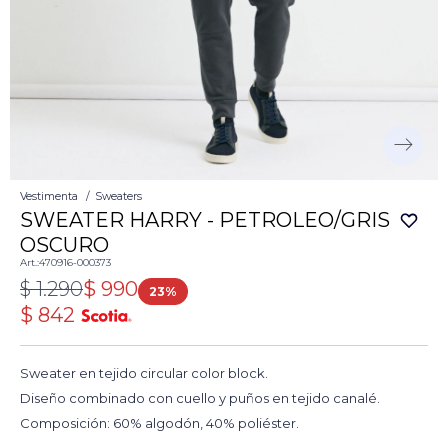
Vestimenta
Sweaters
SWEATER HARRY - PETROLEO/GRIS
OSCURO
470916-000373
$
1.290
$
990
23
$
842
Sweater en tejido circular color block.
Diseño combinado con cuello y puños en tejido canalé.
Composición: 60% algodón, 40% poliéster.