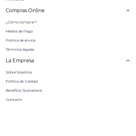
Compras Online
¿Cómo comprar?
Medios de Pago
Política de envíos
Términos legales
La Empresa
Sobre Nosotros
Política de Calidad
Beneficio Scotiabank
Contacto
Trabaja con nosotros
Seleccionar talle
Locales
remove
add
COMPRAR