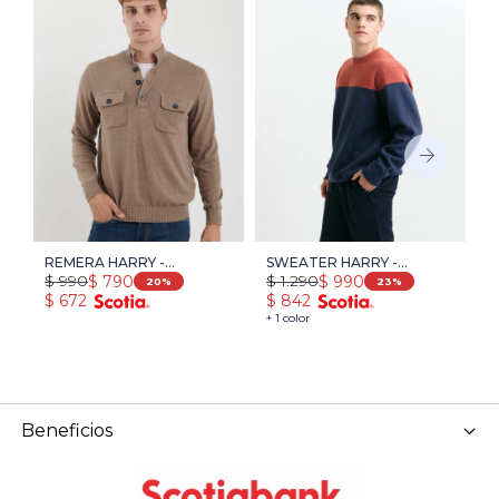
REMERA HARRY -
SWEATER HARRY -
S
$
990
$
1.290
$
$
790
$
990
TOSTADO
NARANJA/AZUL PIEDRA
H
20
23
$
672
$
842
$
A
+ 1 color
+ 
Beneficios