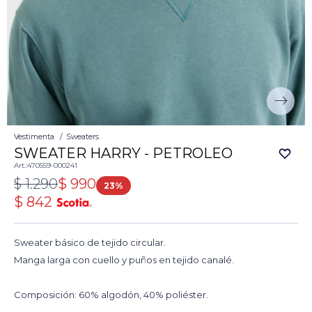
Vestimenta
Sweaters
SWEATER HARRY - PETROLEO
470559-000241
$
1.290
$
990
23
$
842
Sweater básico de tejido circular.
Manga larga con cuello y puños en tejido canalé.
Composición: 60% algodón, 40% poliéster.