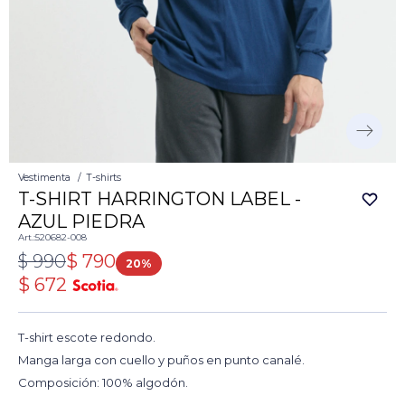
Vestimenta
T-shirts
T-SHIRT HARRINGTON LABEL -
AZUL PIEDRA
520682-008
$
990
$
790
20
$
672
T-shirt escote redondo.
Manga larga con cuello y puños en punto canalé.
Composición: 100% algodón.