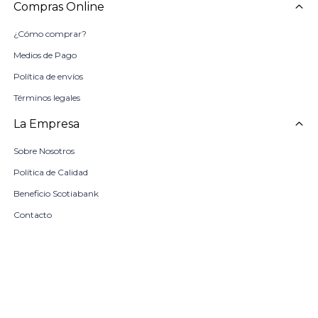
Compras Online
¿Cómo comprar?
Medios de Pago
Política de envíos
Términos legales
La Empresa
Sobre Nosotros
Política de Calidad
Beneficio Scotiabank
Contacto
Trabaja con nosotros
Seleccionar talle
Locales
remove
add
COMPRAR