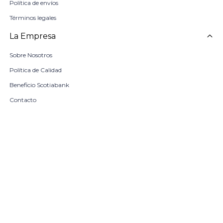
Política de envíos
Términos legales
La Empresa
Sobre Nosotros
Política de Calidad
Beneficio Scotiabank
Contacto
Trabaja con nosotros
Seleccionar talle
Locales
remove
add
COMPRAR
© Copyright 2026 / Harrington