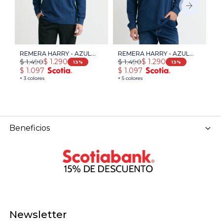
REMERA HARRY - AZUL
REMERA HARRY - AZUL
P
$
1.490
$
1.490
$
$
1.290
$
1.290
PIEDRA
PIEDRA
O
13
13
$
1.097
$
1.097
$
+ 3 colores
+ 5 colores
+ 
Beneficios
Newsletter