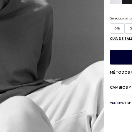
Seleccionar ta
048
0
GUÍA DE TAL
MÉTODOS Y
CAMBIOS Y
VER MAS T-SH