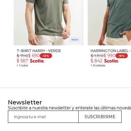
SALE
T-SHIRT HARRY - VERDE
HARRINGTON LABEL 
$
790
$
690
$
1.190
$
990
12
16
$
587
$
842
+ 1 color
+ 3 colores
Newsletter
Suscribite a nuestra newsletter y enterate las últimas noved
SUSCRIBIRME