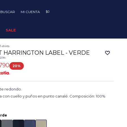
$
0
SALE
T-shirts
T HARRINGTON LABEL - VERDE
0294
790
20
ote redondo.
a con cuello y puños en punto canalé. Composición: 100%
erde