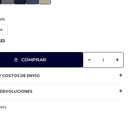
lle
56
LES
remove
add
COMPRAR
 COSTOS DE ENVÍO
 DEVOLUCIONES
IRTS