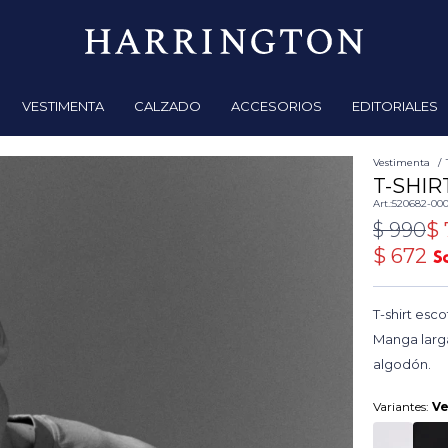
VESTIMENTA
CALZADO
ACCESORIOS
EDITORIALES
Vestimenta
T-SHIR
520682-00
$
990
$
$
672
T-shirt esc
Manga larg
algodón.
Variantes:
V