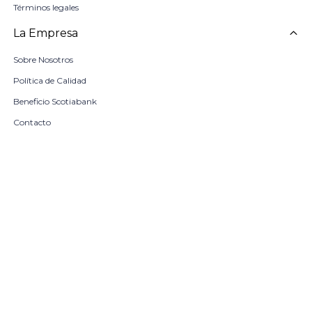
Términos legales
La Empresa
Sobre Nosotros
Política de Calidad
Beneficio Scotiabank
Contacto
Trabaja con nosotros
Seleccionar talle
Locales
remove
add
COMPRAR
© Copyright 2026 / Harrington