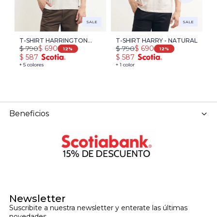
SALE
SALE
T-SHIRT HARRINGTON
T-SHIRT HARRY - NATURAL
T
$
790
$
790
$
$
690
$
690
LABEL - NATURAL
12
12
$
587
$
587
$
+ 5 colores
+ 1 color
+ 
Beneficios
Newsletter
Suscribite a nuestra newsletter y enterate las últimas 
novedades