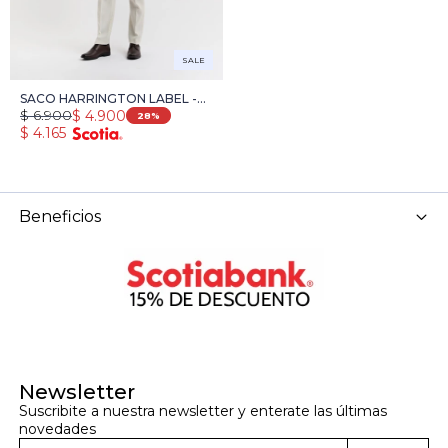
SALE
SACO HARRINGTON LABEL -
$
6.900
$
4.900
NATURAL
28
$
4.165
Beneficios
Newsletter
Suscribite a nuestra newsletter y enterate las últimas 
novedades