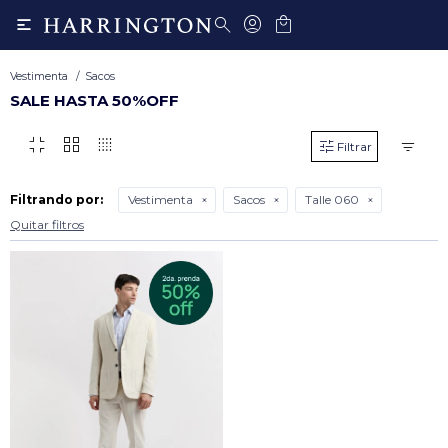

Vestimenta
Sacos
SALE HASTA 50%OFF
fullscreen_exit
grid_view
transition_dissolve
Filtrando por:
Vestimenta
Sacos
Talle 060
Quitar filtros