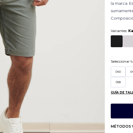
la marca. E
sumamente f
Composició
Variantes:
Ka
Seleccionar ta
040
0
058
GUÍA DE TAL
MÉTODOS Y