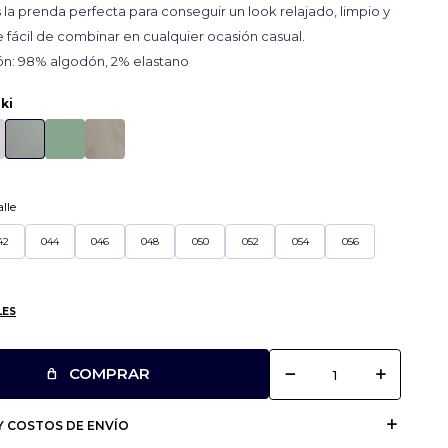
s la prenda perfecta para conseguir un look relajado, limpio y
ácil de combinar en cualquier ocasión casual.
n: 98% algodón, 2% elastano
ki
lle
42
044
046
048
050
052
054
056
LES
remove
add
COMPRAR
 COSTOS DE ENVÍO