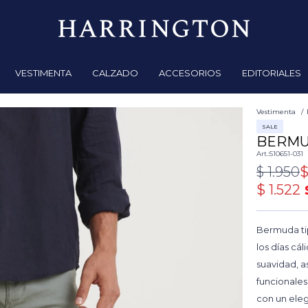
VESTIMENTA
CALZADO
ACCESORIOS
EDITORIALES
Vestimenta
SALE
BERMU
510651-031
$
1.950
$
1.522
Bermuda tip
los días cá
suavidad, a
funcionales 
con un eleg