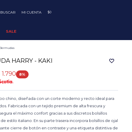
$
0
SALE
Bermudas
DA HARRY - KAKI
$
1.790
8
o chino, diseñada con un corte moderno y recto ideal para
lidos. Fabricada con un tejido premium de alta frescura y
segura el máximo confort gracias a sus discretos bolsillos
de estilo italiano. En su parte trasera incorpora bolsillos de ojal
ante cierre de botón en contraste y una etiqueta distintiva de