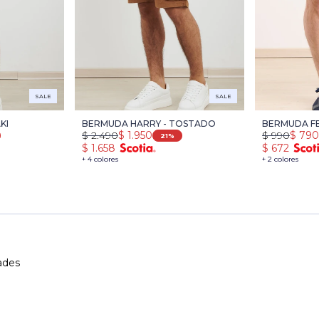
SALE
SALE
KI
BERMUDA HARRY - TOSTADO
BERMUDA F
$
2.490
$
1.950
$
990
$
790
21
$
1.658
$
672
+ 4 colores
+ 2 colores
ades