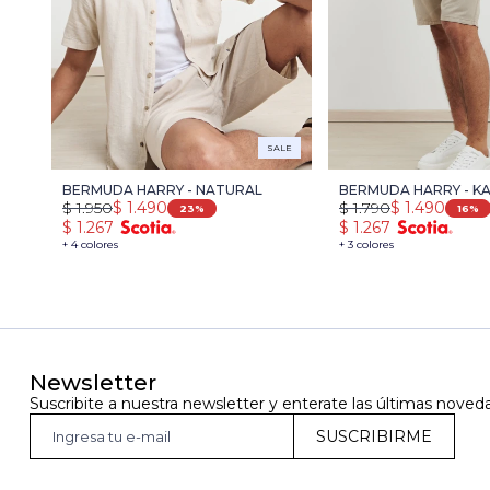
SALE
BERMUDA HARRY - NATURAL
BERMUDA HARRY - KA
$
1.950
$
1.490
$
1.790
$
1.490
23
16
$
1.267
$
1.267
+ 4 colores
+ 3 colores
Newsletter
Suscribite a nuestra newsletter y enterate las últimas noved
SUSCRIBIRME