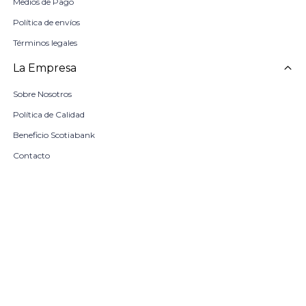
Medios de Pago
Política de envíos
Términos legales
La Empresa
Sobre Nosotros
Política de Calidad
Beneficio Scotiabank
Contacto
Trabaja con nosotros
Seleccionar talle
Locales
remove
add
COMPRAR