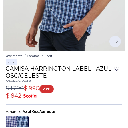
Vestimenta
Camisas
Sport
SALE
CAMISA HARRINGTON LABEL - AZUL
OSC/CELESTE
012576-000119
$
1.290
$
990
23
$
842
Variantes:
Azul Osc/celeste