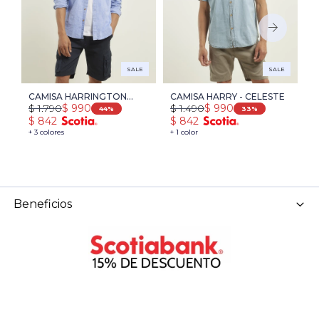
SALE
SALE
CAMISA HARRINGTON
CAMISA HARRY - CELESTE
C
$
1.790
$
1.490
$
$
990
$
990
LABEL - AZUL MELANGE
L
44
33
$
842
$
842
$
B
+ 3 colores
+ 1 color
+ 
Beneficios