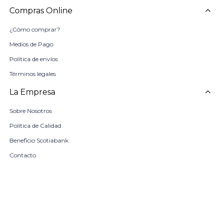
Compras Online
¿Cómo comprar?
Medios de Pago
Política de envíos
Términos legales
La Empresa
Sobre Nosotros
Política de Calidad
Beneficio Scotiabank
Contacto
Trabaja con nosotros
Seleccionar talle
Locales
remove
add
COMPRAR