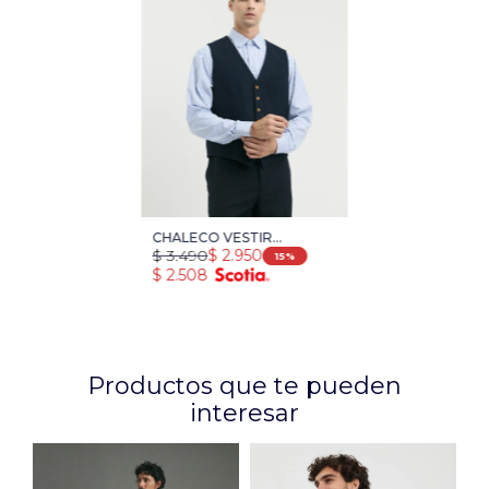
CHALECO VESTIR
$
3.490
$
2.950
HARRINGTON SELECT -
15
$
2.508
AZUL OSCURO
Productos que te pueden
interesar