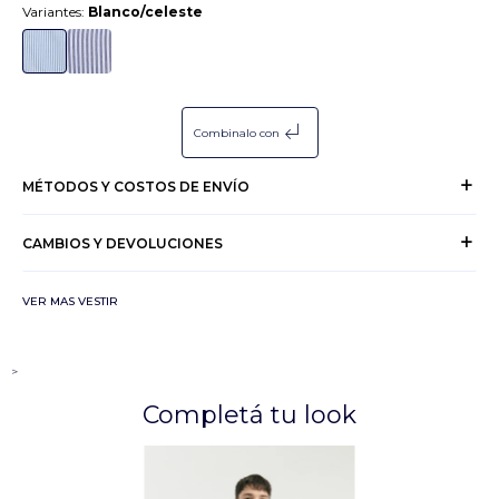
Variantes:
Blanco/celeste
subdirectory_arrow_left
Combinalo con
MÉTODOS Y COSTOS DE ENVÍO
CAMBIOS Y DEVOLUCIONES
VER MAS VESTIR
>
Completá tu look