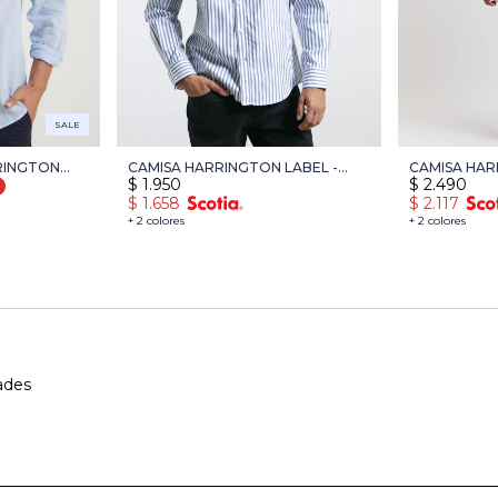
SALE
RRINGTON
CAMISA HARRINGTON LABEL -
CAMISA HAR
$
1.950
$
2.490
AZUL OSC/BLA
CELESTE O
$
1.658
$
2.117
+ 2 colores
+ 2 colores
ades