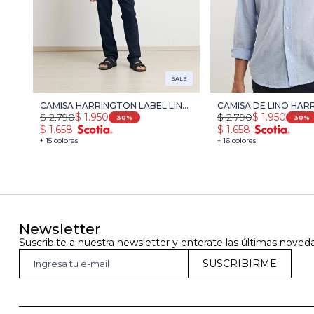
SALE
CAMISA HARRINGTON LABEL LINO
CAMISA DE LINO HA
$
2.790
$
1.950
$
2.790
$
1.950
- CELESTE
LABEL - CELESTE
30
30
$
1.658
$
1.658
+ 15 colores
+ 16 colores
Newsletter
Suscribite a nuestra newsletter y enterate las últimas noved
SUSCRIBIRME