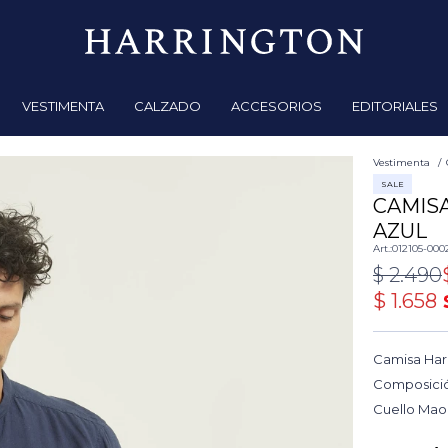
VESTIMENTA
CALZADO
ACCESORIOS
EDITORIALES
Vestimenta
SALE
CAMISA
AZUL
012105-000
$
2.490
$
1.658
Camisa Harr
Composició
Cuello Mao