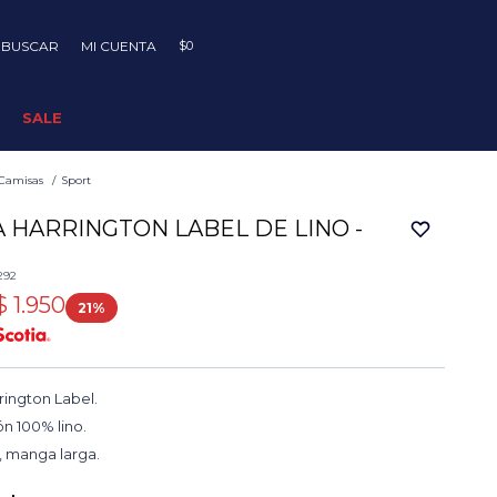
$
0
SALE
Camisas
Sport
 HARRINGTON LABEL DE LINO -
292
$
1.950
21
ington Label.
n 100% lino.
, manga larga.