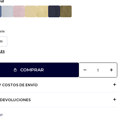
ul
lle
38
LES
remove
add
COMPRAR
 COSTOS DE ENVÍO
 DEVOLUCIONES
RT