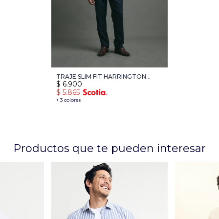
TRAJE SLIM FIT HARRINGTON
$
6.900
LABEL - AZUL
$
5.865
+ 3 colores
Productos que te pueden interesar