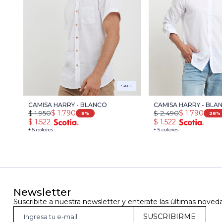
SALE
CAMISA HARRY - BLANCO
CAMISA HARRY - BLA
$
1.950
$
1.790
$
2.490
$
1.790
8
28
$
1.522
$
1.522
+ 5 colores
+ 5 colores
Newsletter
Suscribite a nuestra newsletter y enterate las últimas noved
SUSCRIBIRME