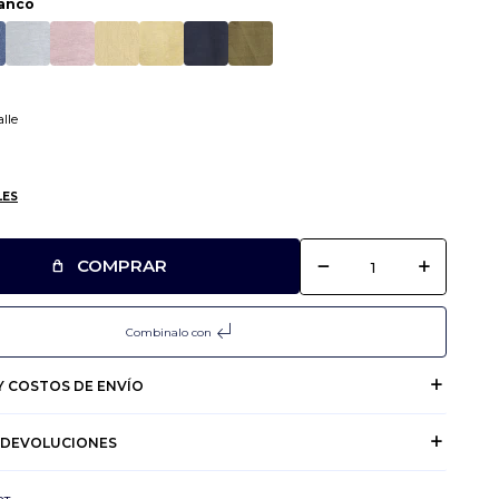
anco
lle
LES
remove
add
COMPRAR
subdirectory_arrow_left
Combinalo con
 COSTOS DE ENVÍO
 DEVOLUCIONES