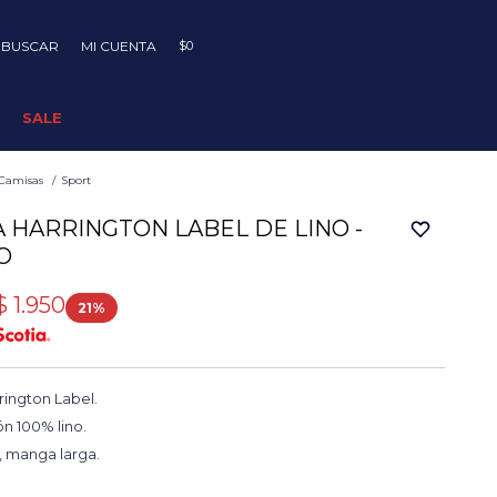
$
0
SALE
Camisas
Sport
 HARRINGTON LABEL DE LINO -
O
$
1.950
21
ington Label.
n 100% lino.
, manga larga.