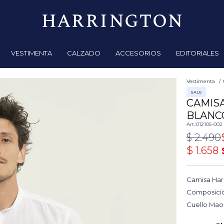
VESTIMENTA
CALZADO
ACCESORIOS
EDITORIALES
Vestimenta
SALE
CAMISA
BLANC
012105-002
$
2.490
$
1.658
Camisa Harr
Composició
Cuello Mao