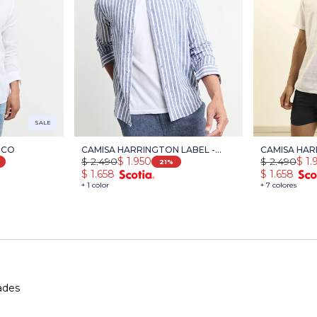
SALE
NCO
CAMISA HARRINGTON LABEL -
CAMISA HAR
$
2.490
$
1.950
$
2.490
$
1.
BLANCO/AZUL OSC
BLANCO
21
$
1.658
$
1.658
+ 1 color
+ 7 colores
ades