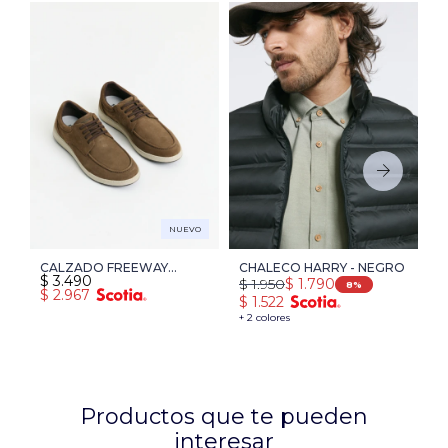
NUEVO
CALZADO FREEWAY
CHALECO HARRY - NEGRO
P
$
3.490
$
1.950
$
$
1.790
COOPER 13 - KAKI
T
8
$
2.967
$
1.522
$
+ 2 colores
+ 
Productos que te pueden
interesar