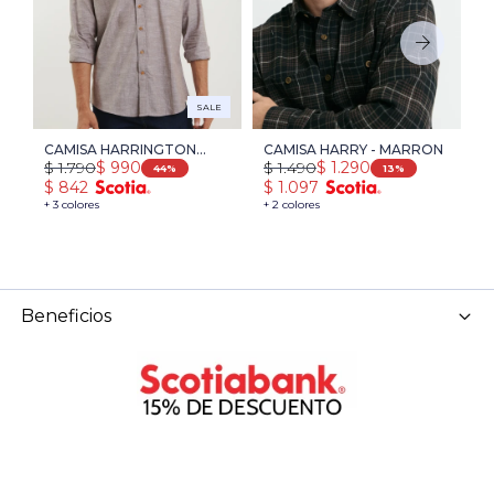
SALE
CAMISA HARRINGTON
CAMISA HARRY - MARRON
C
$
1.790
$
1.490
$
$
990
$
1.290
LABEL - TOSTADO
L
44
13
$
842
$
1.097
$
+ 3 colores
+ 2 colores
Beneficios