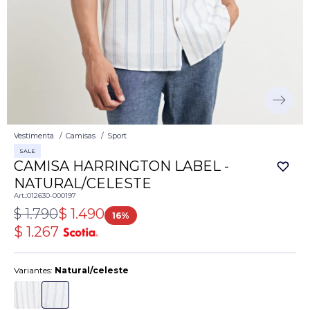
Vestimenta
Camisas
Sport
SALE
CAMISA HARRINGTON LABEL -
NATURAL/CELESTE
012630-000197
$
1.790
$
1.490
16
$
1.267
Variantes:
Natural/celeste