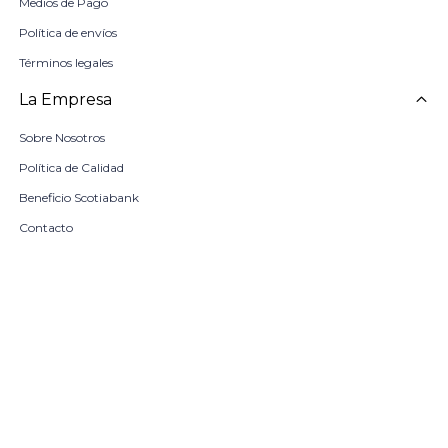
Medios de Pago
Política de envíos
Términos legales
La Empresa
Sobre Nosotros
Política de Calidad
Beneficio Scotiabank
Contacto
Trabaja con nosotros
Seleccionar talle
Locales
remove
add
COMPRAR