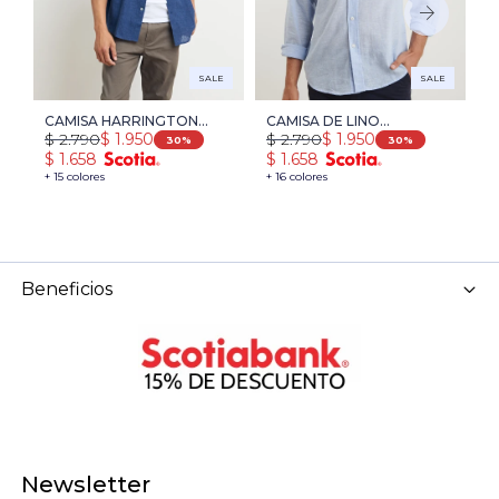
SALE
SALE
CAMISA HARRINGTON
CAMISA DE LINO
C
$
$
2.790
$
2.790
$
1.950
$
1.950
LABEL LINO - AZUL PIEDRA
HARRINGTON LABEL -
-
30
30
$
$
1.658
$
1.658
CELESTE
+ 
+ 15 colores
+ 16 colores
Beneficios
Newsletter