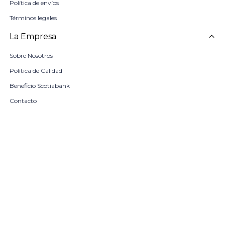
Política de envíos
Términos legales
La Empresa
Sobre Nosotros
Política de Calidad
Beneficio Scotiabank
Contacto
Trabaja con nosotros
Seleccionar talle
Locales
remove
add
COMPRAR
© Copyright 2026 / Harrington