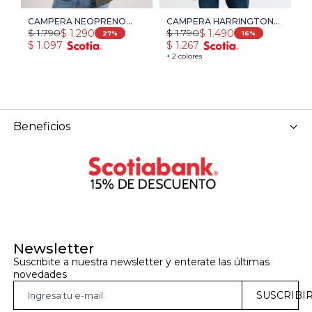
CAMPERA NEOPRENO
CAMPERA HARRINGTON
C
$
1.790
$
1.790
$
$
1.290
$
1.490
NAVIGATOR - VERDE
URBAN - VERDE
L
27
16
$
1.097
$
1.267
$
+ 2 colores
+ 
Beneficios
Newsletter
Suscribite a nuestra newsletter y enterate las últimas 
novedades
SUSCRIBI