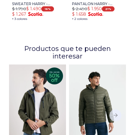
SWEATER HARRY -
PANTALON HARRY -
$
1.790
$
2.490
$
1.490
$
1.950
NARANJA
VERDE
16
21
$
1.267
$
1.658
+ 3 colores
+ 2 colores
Productos que te pueden
interesar