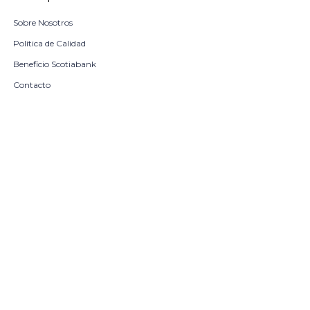
Sobre Nosotros
Política de Calidad
Beneficio Scotiabank
Contacto
Trabaja con nosotros
Seleccionar talle
Locales
remove
add
COMPRAR
© Copyright 2026 / Harrington