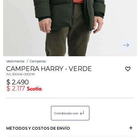
Vestimenta
Camperas
CAMPERA HARRY - VERDE
300416-000294
$
2.490
$
2.117
subdirectory_arrow_left
Combinalo con
MÉTODOS Y COSTOS DE ENVÍO