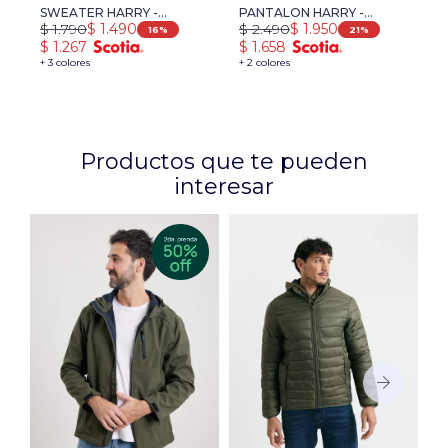
SWEATER HARRY -
PANTALON HARRY -
$
1.790
$
2.490
$
1.490
$
1.950
NARANJA
VERDE
16
21
$
1.267
$
1.658
+ 3 colores
+ 2 colores
Productos que te pueden
interesar