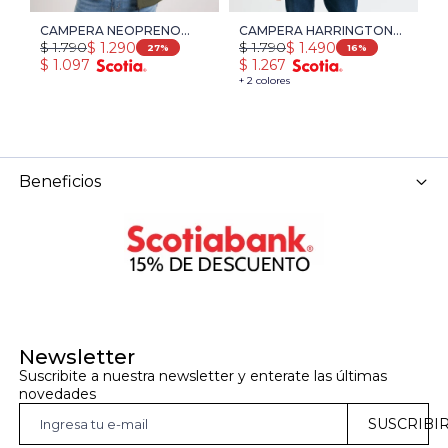
CAMPERA NEOPRENO
CAMPERA HARRINGTON
C
$
1.790
$
1.790
$
$
1.290
$
1.490
NAVIGATOR - VERDE
URBAN - VERDE
L
27
16
$
1.097
$
1.267
$
+ 2 colores
+ 
Beneficios
Newsletter
Suscribite a nuestra newsletter y enterate las últimas 
novedades
SUSCRIBI