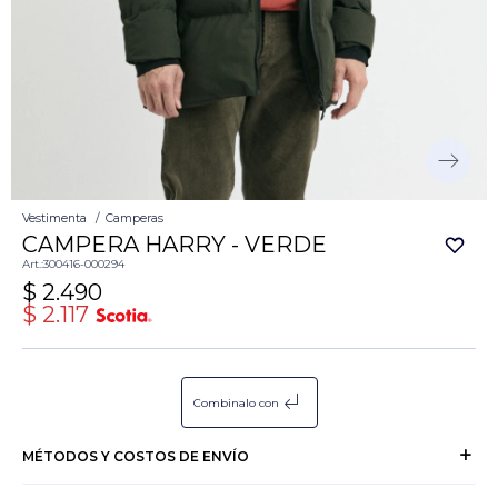
Vestimenta
Camperas
CAMPERA HARRY - VERDE
300416-000294
$
2.490
$
2.117
subdirectory_arrow_left
Combinalo con
MÉTODOS Y COSTOS DE ENVÍO