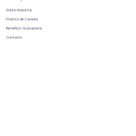
Sobre Nosotros
Política de Calidad
Beneficio Scotiabank
Contacto
Trabaja con nosotros
Seleccionar talle
Locales
remove
add
COMPRAR
© Copyright 2026 / Harrington