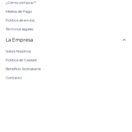
¿Cómo comprar?
Medios de Pago
Política de envíos
Términos legales
La Empresa
Sobre Nosotros
Política de Calidad
Beneficio Scotiabank
Contacto
Trabaja con nosotros
remove
add
COMPRAR
Locales