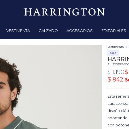
VESTIMENTA
CALZADO
ACCESORIOS
EDITORIALES
Vestimenta
SALE
HARRI
520679-00
$
1.190
$
$
842
Esta remera
caracteriza
diseño clás
aportando u
con botones