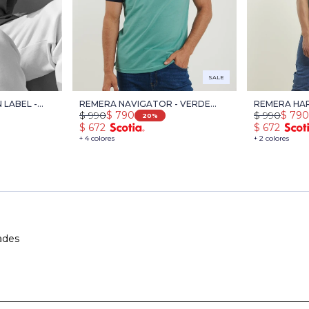
SALE
 LABEL -
REMERA NAVIGATOR - VERDE
REMERA HAR
$
990
$
790
$
990
$
790
MEDIO
20
$
672
$
672
+ 4 colores
+ 2 colores
ades