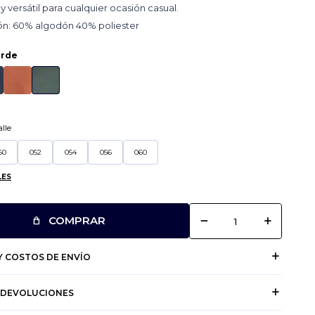
y versátil para cualquier ocasión casual.
n: 60% algodón 40% poliester
erde
lle
50
052
054
056
060
LES
remove
add
COMPRAR
 COSTOS DE ENVÍO
 DEVOLUCIONES