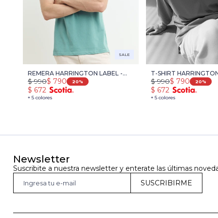
SALE
REMERA HARRINGTON LABEL -
T-SHIRT HARRINGTON
$
990
$
790
$
990
$
790
VERDE
VERDE
20
20
$
672
$
672
+ 5 colores
+ 5 colores
Newsletter
Suscribite a nuestra newsletter y enterate las últimas noved
SUSCRIBIRME