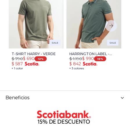
SALE
SALE
T-SHIRT HARRY - VERDE
HARRINGTON LABEL -
R
$
790
$
1.190
$
$
690
$
990
VERDE
L
12
16
$
587
$
842
$
+ 1 color
+ 3 colores
+ 
Beneficios