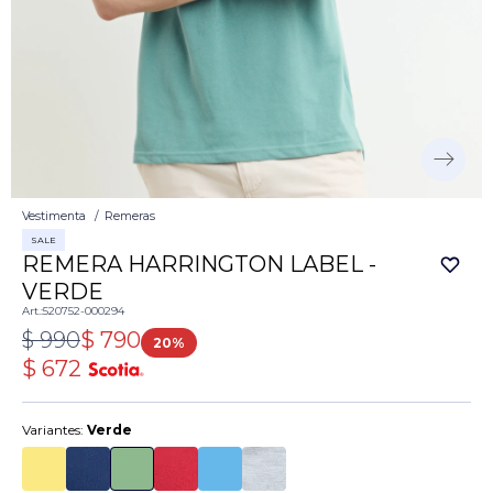
Vestimenta
Remeras
SALE
REMERA HARRINGTON LABEL -
VERDE
520752-000294
$
990
$
790
20
$
672
Variantes:
Verde