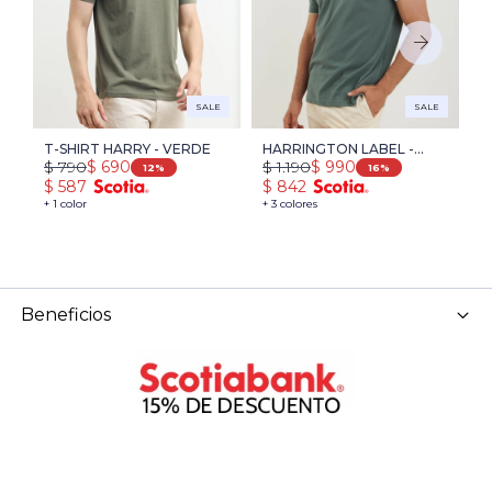
SALE
SALE
T-SHIRT HARRY - VERDE
HARRINGTON LABEL -
R
$
790
$
1.190
$
$
690
$
990
VERDE
L
12
16
$
587
$
842
$
+ 1 color
+ 3 colores
+ 
Beneficios