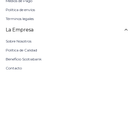
Medios de Pago
Política de envíos
Términos legales
La Empresa
Sobre Nosotros
Política de Calidad
Beneficio Scotiabank
Contacto
Trabaja con nosotros
Seleccionar talle
Locales
remove
add
COMPRAR