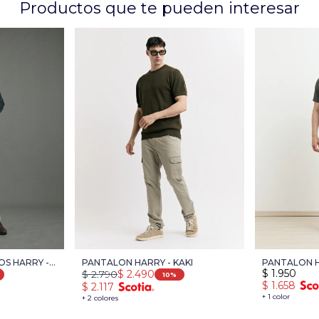
Productos que te pueden interesar
OS HARRY -
PANTALON HARRY - KAKI
PANTALON H
$
1.950
$
2.790
$
2.490
NATURAL
10
$
1.658
$
2.117
+ 1 color
+ 2 colores