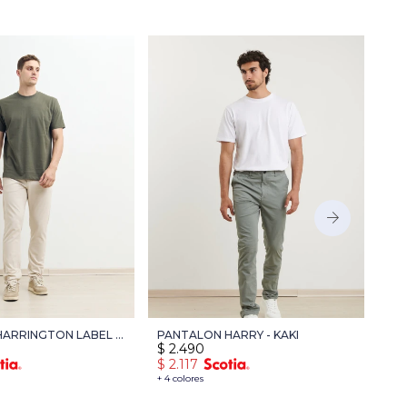
ARRINGTON LABEL -
PANTALON HARRY - KAKI
PA
$
2.490
$
2
$
2.117
$
2
+ 4 colores
+ 3 