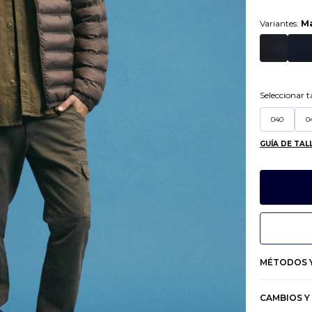
Variantes:
M
Seleccionar ta
040
0
GUÍA DE TAL
MÉTODOS Y
CAMBIOS Y