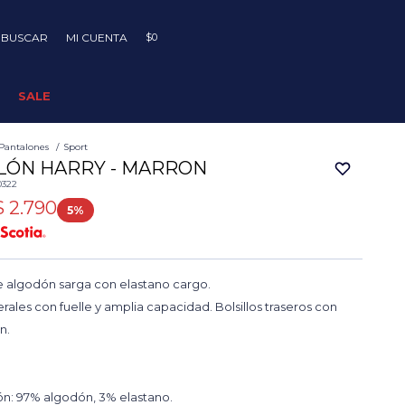
$
0
SALE
Pantalones
Sport
LÓN HARRY - MARRON
0322
$
2.790
5
e algodón sarga con elastano cargo.
terales con fuelle y amplia capacidad. Bolsillos traseros con
n.
n: 97% algodón, 3% elastano.