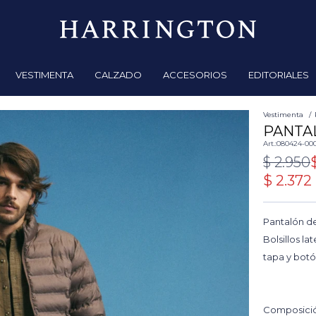
VESTIMENTA
CALZADO
ACCESORIOS
EDITORIALES
Vestimenta
PANTA
080424-00
$
2.950
$
2.372
Pantalón d
Bolsillos la
tapa y botó
Composició