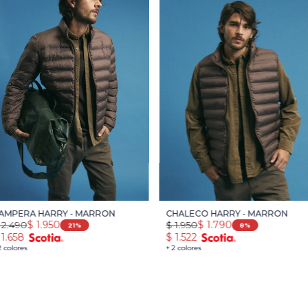
AMPERA HARRY - MARRON
CHALECO HARRY - MARRON
2.490
$
1.950
$
1.950
$
1.790
21
8
1.658
$
1.522
2 colores
+ 2 colores