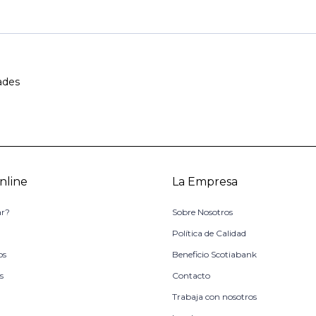
ades
nline
La Empresa
r?
Sobre Nosotros
o
Política de Calidad
os
Beneficio Scotiabank
s
Contacto
Trabaja con nosotros