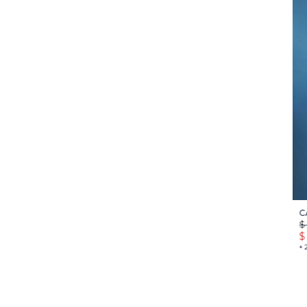
C
$
$
+ 