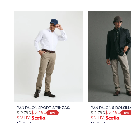
PANTALÓN SPORT S/PINZAS
PANTALÓN 5 BOLSILL
$
2.790
$
2.490
$
2.790
$
2.490
HARRY - TOSTADO
TOSTADO
10
10
$
2.117
$
2.117
+ 7 colores
+ 4 colores