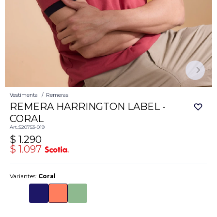
Vestimenta
Remeras
REMERA HARRINGTON LABEL -
CORAL
520753-019
$
1.290
$
1.097
Variantes:
Coral