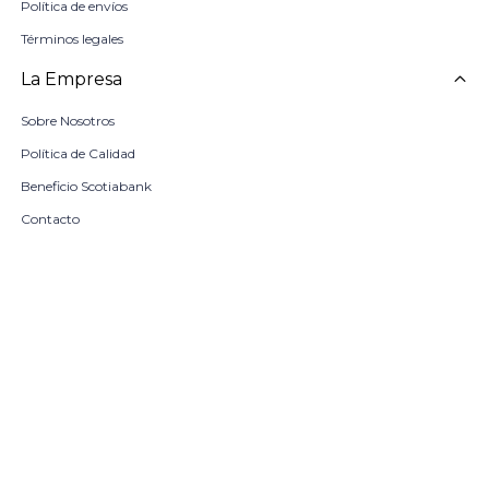
Política de envíos
Términos legales
La Empresa
Sobre Nosotros
Política de Calidad
Beneficio Scotiabank
Contacto
Trabaja con nosotros
Seleccionar talle
Locales
remove
add
COMPRAR
© Copyright 2026 / Harrington