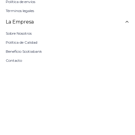
Política de envíos
Términos legales
La Empresa
Sobre Nosotros
Política de Calidad
Beneficio Scotiabank
Contacto
Trabaja con nosotros
Seleccionar talle
Locales
remove
add
COMPRAR
© Copyright 2026 / Harrington