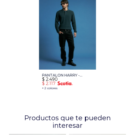
PANTALON HARRY -
$
2.490
NEGRO
$
2.117
+ 2 colores
Productos que te pueden
interesar