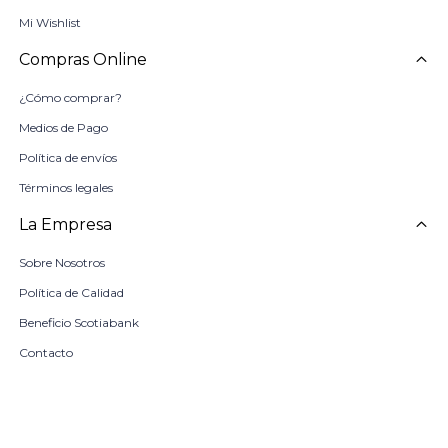
Mi Wishlist
Compras Online
¿Cómo comprar?
Medios de Pago
Política de envíos
Términos legales
La Empresa
Sobre Nosotros
Política de Calidad
Beneficio Scotiabank
Contacto
Trabaja con nosotros
Seleccionar talle
Locales
remove
add
COMPRAR