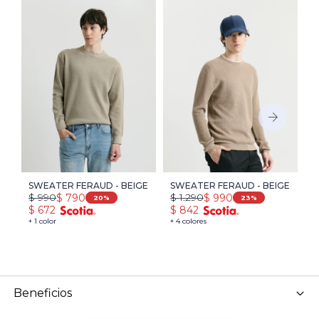
SWEATER FERAUD - BEIGE
SWEATER FERAUD - BEIGE
S
$
990
$
1.290
$
$
790
$
990
U
20
23
$
672
$
842
$
+ 1 color
+ 4 colores
+ 
Beneficios