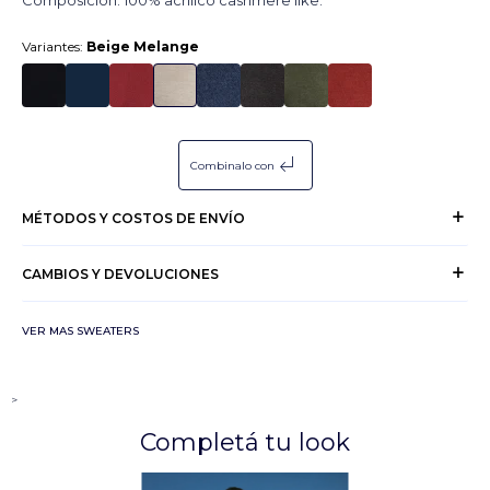
Composición: 100% acrílico cashmere like.
Variantes:
Beige Melange
subdirectory_arrow_left
Combinalo con
MÉTODOS Y COSTOS DE ENVÍO
CAMBIOS Y DEVOLUCIONES
VER MAS SWEATERS
>
Completá tu look