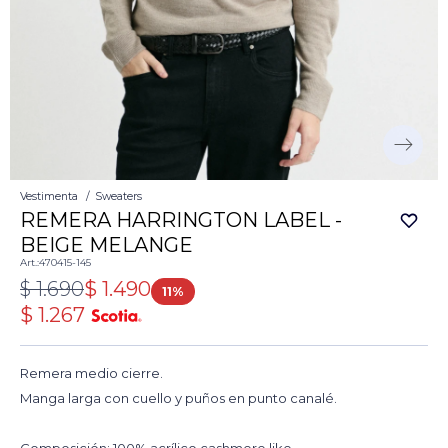
Vestimenta
Sweaters
REMERA HARRINGTON LABEL -
BEIGE MELANGE
470415-145
$
1.690
$
1.490
11
$
1.267
Remera medio cierre.
Manga larga con cuello y puños en punto canalé.