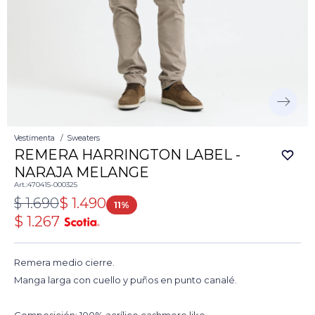
Vestimenta
Sweaters
REMERA HARRINGTON LABEL -
NARAJA MELANGE
470415-000325
$
1.690
$
1.490
11
$
1.267
Remera medio cierre.
Manga larga con cuello y puños en punto canalé.