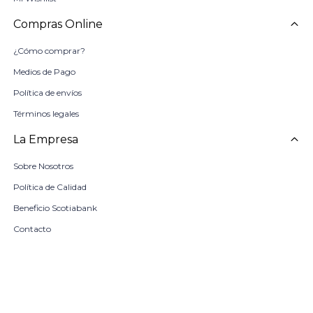
Compras Online
¿Cómo comprar?
Medios de Pago
Política de envíos
Términos legales
La Empresa
Sobre Nosotros
Política de Calidad
Beneficio Scotiabank
Contacto
Trabaja con nosotros
Seleccionar talle
Locales
remove
add
COMPRAR