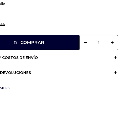
lle
LES
remove
add
COMPRAR
 COSTOS DE ENVÍO
 DEVOLUCIONES
ATERS