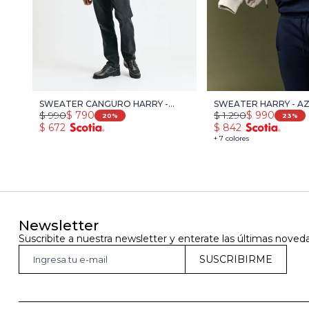
SWEATER CANGURO HARRY -
SWEATER HARRY - AZ
$
990
$
790
$
1.290
$
990
AZUL OSCURO
MELANGE
20
23
$
672
$
842
+ 7 colores
Newsletter
Suscribite a nuestra newsletter y enterate las últimas noved
SUSCRIBIRME