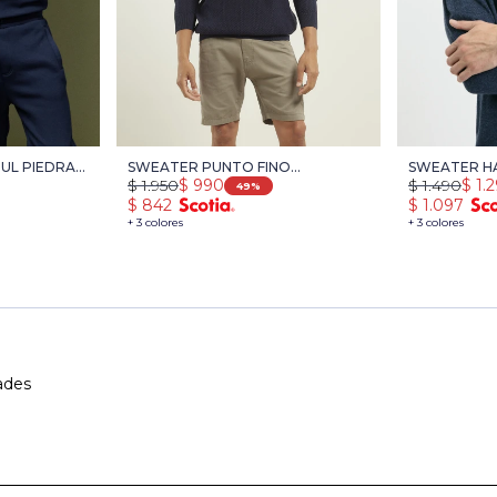
UL PIEDRA
SWEATER PUNTO FINO
SWEATER H
$
1.950
$
990
$
1.490
$
1.
HARRINGTON LABEL - AZUL
AZUL MELA
49
$
842
$
1.097
OSCURO
+ 3 colores
+ 3 colores
ades