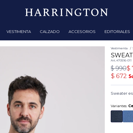
VESTIMENTA
CALZADO
ACCESORIOS
EDITORIALES
Vestimenta
SWEAT
470516-011
$
990
$
$
672
Sweater esc
Variantes:
Ce