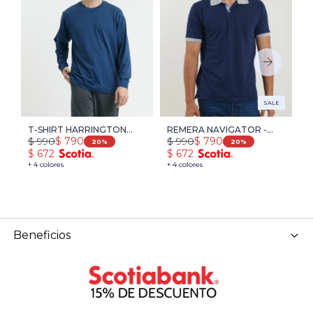
SALE
T-SHIRT HARRINGTON
REMERA NAVIGATOR -
H
$
990
$
990
$
$
790
$
790
LABEL - AZUL PIEDRA
AZUL OSCURO
A
20
20
$
672
$
672
$
+ 4 colores
+ 4 colores
+ 
Beneficios