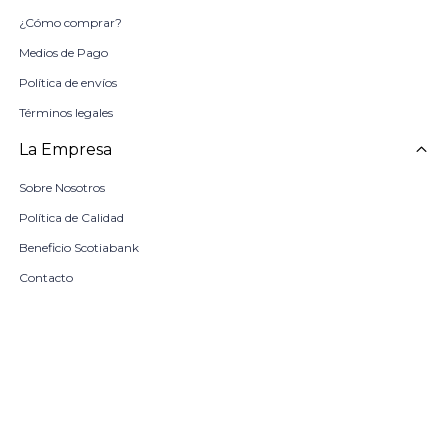
¿Cómo comprar?
Medios de Pago
Política de envíos
Términos legales
La Empresa
Sobre Nosotros
Política de Calidad
Beneficio Scotiabank
Contacto
Trabaja con nosotros
Seleccionar talle
Locales
remove
add
COMPRAR