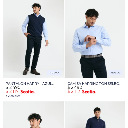
NUEVO
NUEVO
PANTALON HARRY - AZUL
CAMISA HARRINGTON SELECT
$
2.490
$
2.490
OSCURO
- CELESTE
$
2.117
$
2.117
+ 2 colores