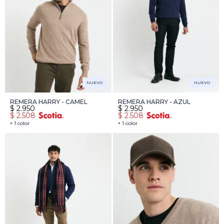
NUEVO
NUEVO
REMERA HARRY - CAMEL
REMERA HARRY - AZUL
$
2.950
$
2.950
$
2.508
$
2.508
+ 1 color
+ 1 color