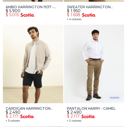
AMBO HARRINGTON 1937 -
SWEATER HARRINGTON
$
5.900
$
1.950
NEGRO
LABEL - AZUL PIEDRA
$
5.015
$
1.658
MELANGE
+ 4 colores
NUEVO
CARDIGAN HARRINGTON
PANTALON HARRY - CAMEL
$
2.490
$
2.490
LABEL - BEIGE MELANGE
$
2.117
$
2.117
+ 3 colores
+ 2 colores