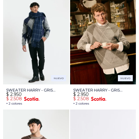
NUEVO
NUEVO
SWEATER HARRY - GRIS
SWEATER HARRY - GRIS
$
2.950
$
2.950
OSCURO
MEDIO
$
2.508
$
2.508
+ 2 colores
+ 2 colores