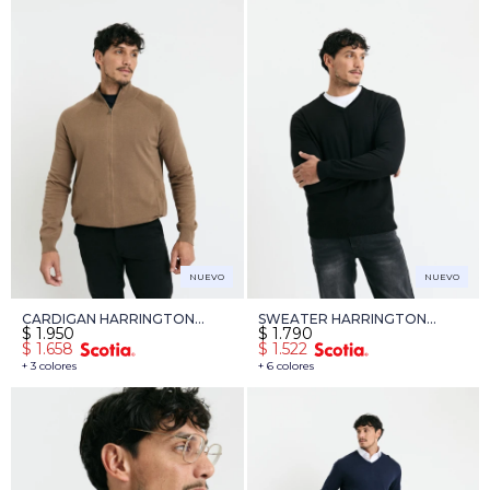
NUEVO
NUEVO
CARDIGAN HARRINGTON
SWEATER HARRINGTON
$
1.950
$
1.790
LABEL - KAKI
LABEL - NEGRO
$
1.658
$
1.522
+ 3 colores
+ 6 colores