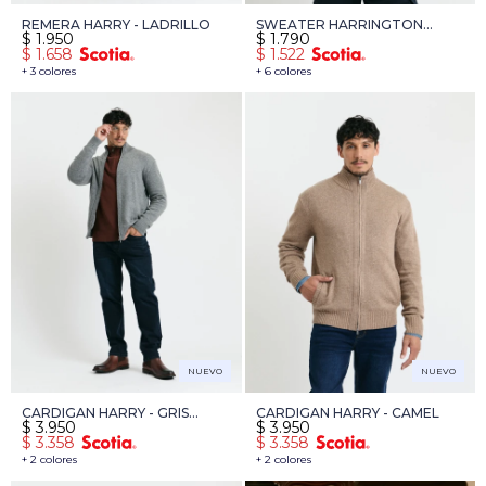
REMERA HARRY - LADRILLO
SWEATER HARRINGTON
$
1.950
$
1.790
LABEL - GRIS MEDIO
$
1.658
$
1.522
+ 3 colores
+ 6 colores
NUEVO
NUEVO
CARDIGAN HARRY - GRIS
CARDIGAN HARRY - CAMEL
$
3.950
$
3.950
OSCURO
$
3.358
$
3.358
+ 2 colores
+ 2 colores