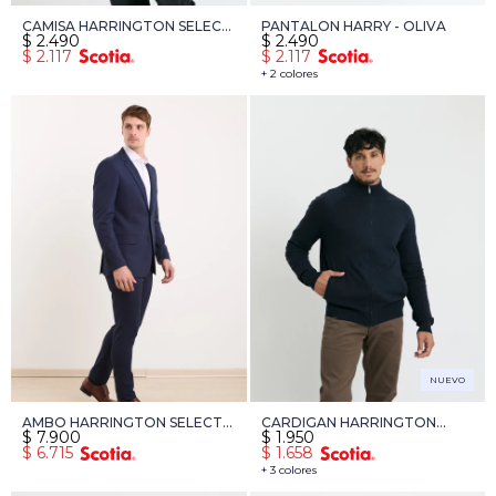
CAMISA HARRINGTON SELECT
PANTALON HARRY - OLIVA
$
2.490
$
2.490
- BLANCO
$
2.117
$
2.117
+ 2 colores
NUEVO
AMBO HARRINGTON SELECT -
CARDIGAN HARRINGTON
$
7.900
$
1.950
AZUL OSCURO
LABEL - AZUL OSCURO
$
6.715
$
1.658
+ 3 colores