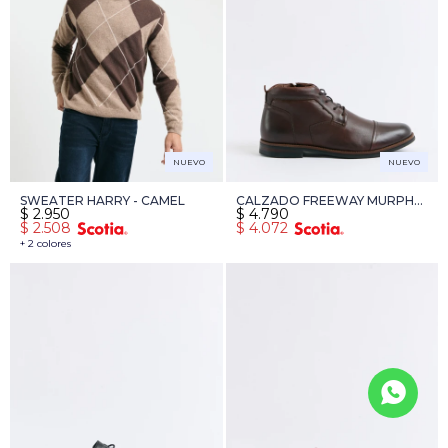
NUEVO
NUEVO
SWEATER HARRY - CAMEL
CALZADO FREEWAY MURPHY
$
2.950
$
4.790
03 - MARRON
$
2.508
$
4.072
+ 2 colores