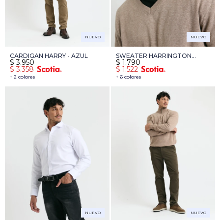
NUEVO
NUEVO
CARDIGAN HARRY - AZUL
SWEATER HARRINGTON
$
3.950
$
1.790
LABEL - TOSTADO
$
3.358
$
1.522
+ 2 colores
+ 6 colores
NUEVO
NUEVO