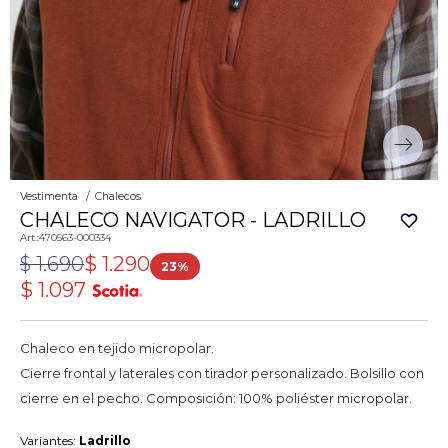
Vestimenta
Chalecos
CHALECO NAVIGATOR - LADRILLO
470563-000334
$
1.690
$
1.290
23
$
1.097
Chaleco en tejido micropolar.
Cierre frontal y laterales con tirador personalizado. Bolsillo con
cierre en el pecho. Composición: 100% poliéster micropolar.
Variantes:
Ladrillo