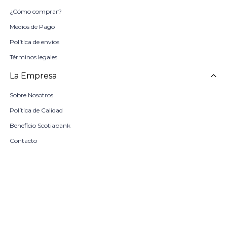
¿Cómo comprar?
Medios de Pago
Política de envíos
Términos legales
La Empresa
Sobre Nosotros
Política de Calidad
Beneficio Scotiabank
Contacto
Trabaja con nosotros
Seleccionar talle
Locales
remove
add
COMPRAR