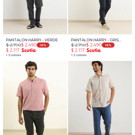
PANTALON HARRY - VERDE
PANTALON HARRY - GRIS
$
2.790
$
2.790
$
2.490
$
2.490
OSCURO
10
10
$
2.117
$
2.117
+ 3 colores
+ 2 colores