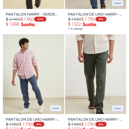
SALE
PANTALON HARRY - VERDE
PANTALON DE LINO HARRY -
$
2.490
$
1.950
$
1.950
$
1.790
OSCURO
AZUL PIEDRA
21
8
$
1.658
$
1.522
+ 4 colores
SALE
SALE
PANTALON DE LINO HARRY -
PANTALON DE LINO HARRY -
$
1.950
$
1.950
$
1.790
$
1.790
AZUL
VERDE
8
8