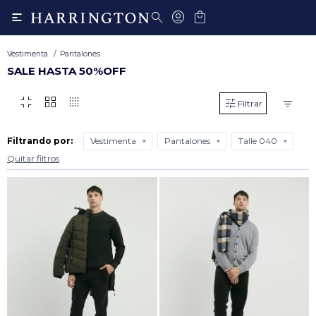

Vestimenta
Pantalones
SALE HASTA 50%OFF
fullscreen_exit
grid_view
transition_dissolve
Filtrando por:
Vestimenta
Pantalones
Talle 040
Quitar filtros