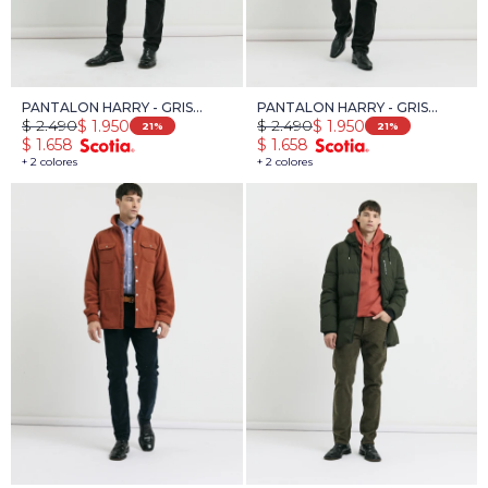
PANTALON HARRY - GRIS
PANTALON HARRY - GRIS
$
2.490
$
2.490
$
1.950
$
1.950
OSCURO
OSCURO
21
21
$
1.658
$
1.658
+ 2 colores
+ 2 colores