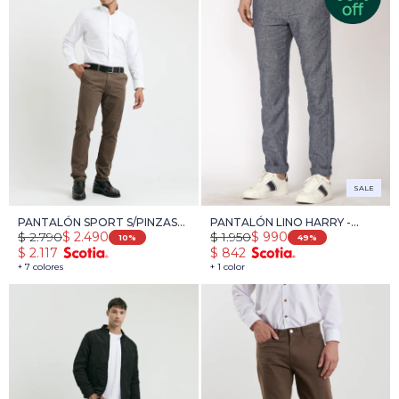
SALE
PANTALÓN SPORT S/PINZAS
PANTALÓN LINO HARRY -
$
2.790
$
1.950
$
2.490
$
990
HARRY - MARRON
AZUL
10
49
$
2.117
$
842
+ 7 colores
+ 1 color