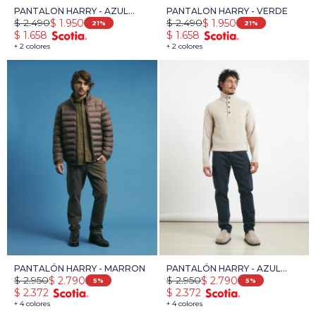
PANTALON HARRY - AZUL
PANTALON HARRY - VERDE
$
2.490
$
2.490
$
1.950
$
1.950
OSCURO
21
21
$
1.658
$
1.658
+ 2 colores
+ 2 colores
PANTALÓN HARRY - MARRON
PANTALÓN HARRY - AZUL
$
2.950
$
2.950
$
2.790
$
2.790
OSCURO
5
5
$
2.372
$
2.372
+ 4 colores
+ 4 colores