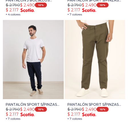
PANTALÓN 5 BOLSILLOS
PANTALÓN SPORT S/PINZAS
$
2.790
$
2.790
$
2.490
$
2.490
HARRY - TOSTADO
HARRY - GRIS OSCURO
10
10
$
2.117
$
2.117
+ 4 colores
+ 7 colores
PANTALÓN SPORT S/PINZAS
PANTALÓN SPORT S/PINZAS
$
2.790
$
2.790
$
2.490
$
2.490
HARRY - AZUL OSCURO
HARRY - VERDE OSCURO
10
10
$
2.117
$
2.117
+ 7 colores
+ 7 colores