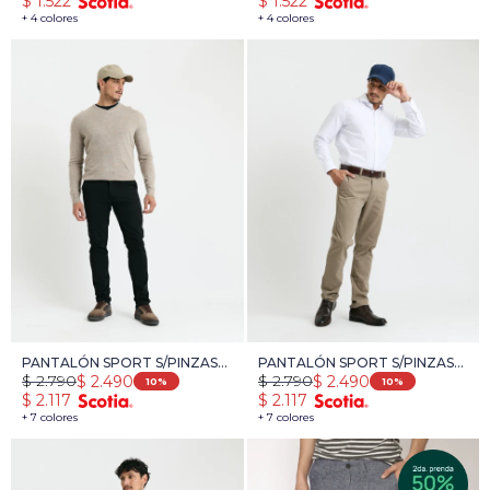
$
1.522
$
1.522
+ 4 colores
+ 4 colores
PANTALÓN SPORT S/PINZAS
PANTALÓN SPORT S/PINZAS
$
2.790
$
2.790
$
2.490
$
2.490
HARRY - NEGRO
HARRY - TOSTADO
10
10
$
2.117
$
2.117
+ 7 colores
+ 7 colores