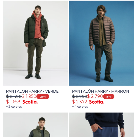
PANTALON HARRY - VERDE
PANTALÓN HARRY - MARRON
$
2.490
$
2.950
$
1.950
$
2.790
21
5
$
1.658
$
2.372
+ 2 colores
+ 4 colores