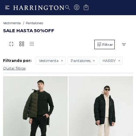

Vestimenta
Pantalones
SALE HASTA 50%OFF
fullscreen_exit
grid_view
transition_dissolve
Filtrando por:
Vestimenta
Pantalones
HARRY
Quitar filtros