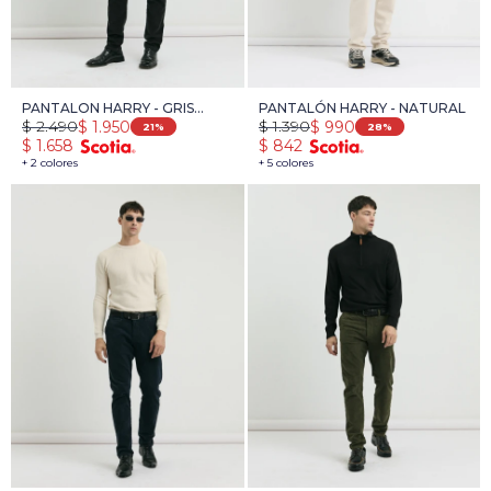
PANTALON HARRY - GRIS
PANTALÓN HARRY - NATURAL
$
2.490
$
1.390
$
1.950
$
990
OSCURO
21
28
$
1.658
$
842
+ 2 colores
+ 5 colores