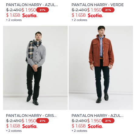
PANTALON HARRY - AZUL
PANTALON HARRY - VERDE
$
2.490
$
2.490
$
1.950
$
1.950
OSCURO
21
21
$
1.658
$
1.658
+ 2 colores
+ 2 colores
PANTALON HARRY - GRIS
PANTALON HARRY - AZUL
$
2.490
$
2.490
$
1.950
$
1.950
OSCURO
OSCURO
21
21
$
1.658
$
1.658
+ 2 colores
+ 2 colores