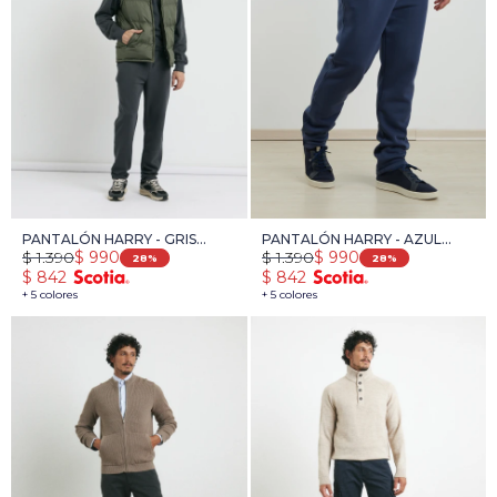
PANTALÓN HARRY - GRIS
PANTALÓN HARRY - AZUL
$
1.390
$
1.390
$
990
$
990
OSCURO
PIEDRA MELANGE
28
28
$
842
$
842
+ 5 colores
+ 5 colores