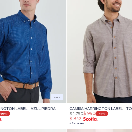
SALE
INGTON LABEL - AZUL PIEDRA
CAMISA HARRINGTON LABEL - T
$
1.790
$
990
40
44
$
842
+ 3 colores