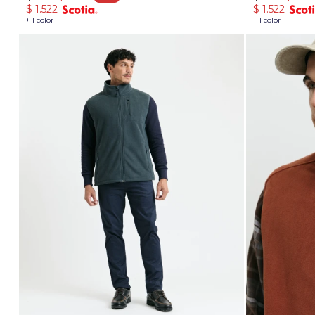
$
1.522
$
1.522
+ 1 color
+ 1 color