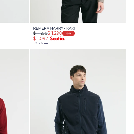
REMERA HARRY - KAKI
$
1.490
$
1.290
13
$
1.097
+ 5 colores