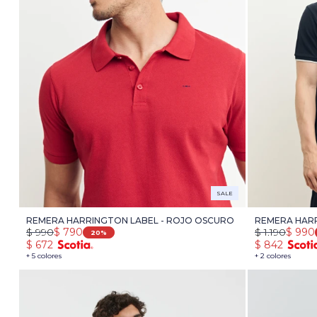
SALE
REMERA HARRINGTON LABEL - ROJO OSCURO
REMERA HARR
$
990
$
790
$
1.190
$
990
20
$
672
$
842
+ 5 colores
+ 2 colores