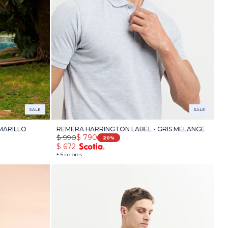
SALE
SALE
MARILLO
REMERA HARRINGTON LABEL - GRIS MELANGE
$
990
$
790
20
$
672
+ 5 colores