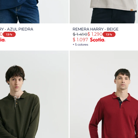
Y - AZUL PIEDRA
REMERA HARRY - BEIGE
90
$
1.490
$
1.290
13
13
$
1.097
+ 5 colores