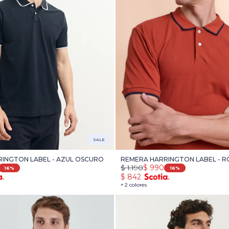
SALE
INGTON LABEL - AZUL OSCURO
REMERA HARRINGTON LABEL - R
$
1.190
$
990
16
16
$
842
+ 2 colores