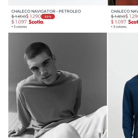
CHALECO NAVIGATOR - PETROLEO
CHALECO NAV
$
1.690
$
1.290
$
1.690
$
1.2
23
$
1.097
$
1.097
+ 3 colores
+ 3 colores