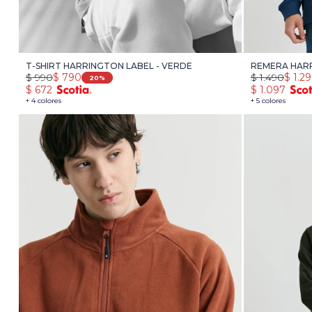
T-SHIRT HARRINGTON LABEL - VERDE
REMERA HARR
$
990
$
790
$
1.490
$
1.2
20
$
672
$
1.097
+ 4 colores
+ 5 colores