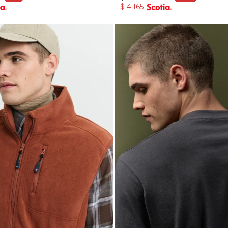
$
4.165