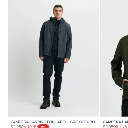
CAMPERA HARRINGTON LABEL - GRIS OSCURO
CAMPERA HAR
$
1.950
$
1.790
$
1.950
$
1.7
8