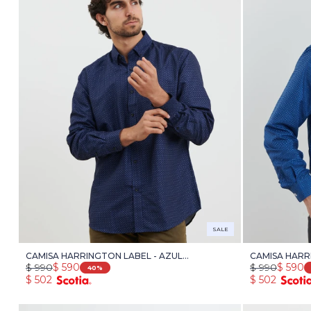
SALE
CAMISA HARRINGTON LABEL - AZUL
CAMISA HARR
$
990
$
590
$
990
$
590
OSCURO/AZUL PIEDRA MELANGE
40
$
502
$
502