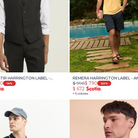
TIR HARRINGTON LABEL -
REMERA HARRINGTON LABEL - A
50
$
990
$
790
14
20
$
672
+ 5 colores