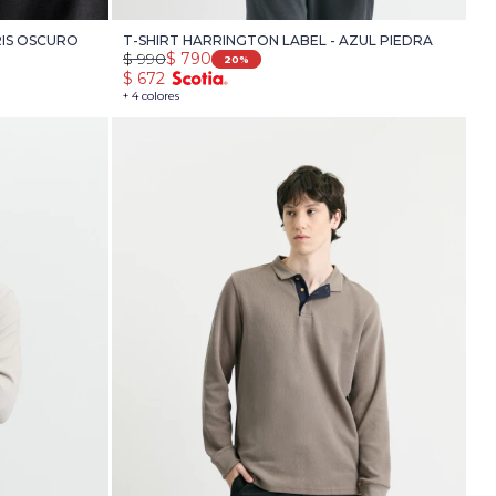
RIS OSCURO
T-SHIRT HARRINGTON LABEL - AZUL PIEDRA
$
990
$
790
20
$
672
+ 4 colores