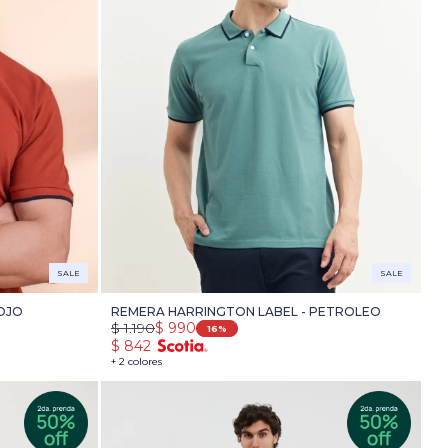
SALE
SALE
OJO
REMERA HARRINGTON LABEL - PETROLEO
$
1.190
$
990
16
$
842
+ 2 colores