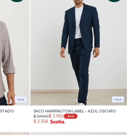
SALE
SALE
OSTADO
SACO HARRINGTON LABEL - AZUL OSCURO
$
5.900
$
3.950
33
$
3.358