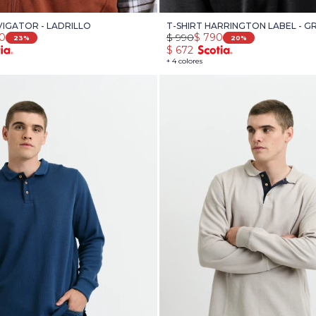
IGATOR - LADRILLO
T-SHIRT HARRINGTON LABEL - G
90
$
990
$
790
23
20
$
672
+ 4 colores