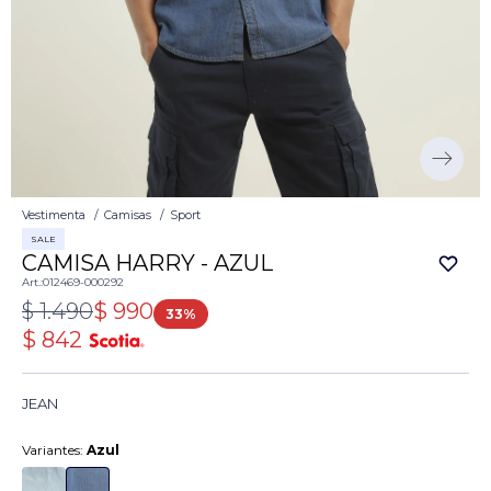
Vestimenta
Camisas
Sport
SALE
CAMISA HARRY - AZUL
012469-000292
$
1.490
$
990
33
$
842
JEAN
Variantes:
Azul