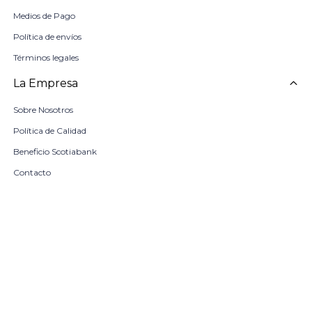
Medios de Pago
Política de envíos
Términos legales
La Empresa
Sobre Nosotros
Política de Calidad
Beneficio Scotiabank
Contacto
Trabaja con nosotros
Seleccionar talle
Locales
remove
add
COMPRAR