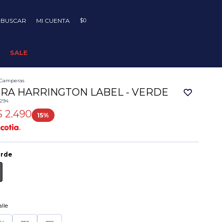
$
0
SALE
Camperas
RA HARRINGTON LABEL - VERDE
0294
$
2.490
15
erde
lle