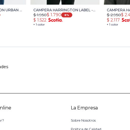
N URBAN -
CAMPERA HARRINGTON LABEL -
CAMPERA HA
$
1.950
$
1.790
$
2.950
$
2.
VERDE
VERDE
8
$
1.522
$
2.117
+ 1 color
+ 1 color
ades
nline
La Empresa
r?
Sobre Nosotros
o
Política de Calidad