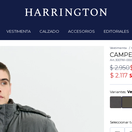
VESTIMENTA
CALZADO
ACCESORIOS
EDITORIALES
Vestimenta
CAMPE
300781-00
$
2.950
$
2.117
Variantes:
V
Seleccionar ta