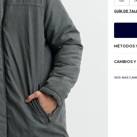
052
0
GUÍA DE TAL
MÉTODOS Y
CAMBIOS Y
VER MAS CAM