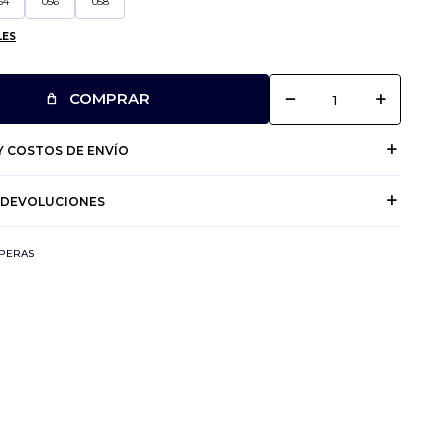
54
056
058
LES
remove
add
COMPRAR
 COSTOS DE ENVÍO
 DEVOLUCIONES
PERAS