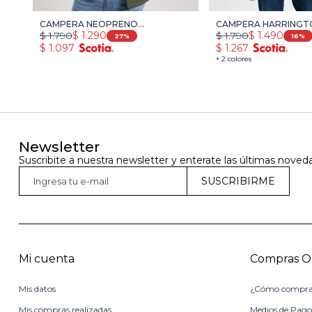
CAMPERA NEOPRENO
CAMPERA HARRINGTO
$
1.790
$
1.290
$
1.790
$
1.490
NAVIGATOR - VERDE
VERDE
27
16
$
1.097
$
1.267
+ 2 colores
Newsletter
Suscribite a nuestra newsletter y enterate las últimas noved
SUSCRIBIRME
Mi cuenta
Compras O
Mis datos
¿Cómo compra
Mis compras realizadas
Medios de Pag