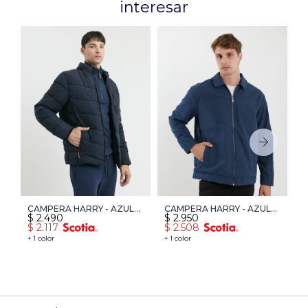
interesar
CAMPERA HARRY - AZUL
CAMPERA HARRY - AZUL
C
$
2.490
$
2.950
$
OSCURO
OSCURO
O
$
2.117
$
2.508
$
+ 1 color
+ 1 color
+ 