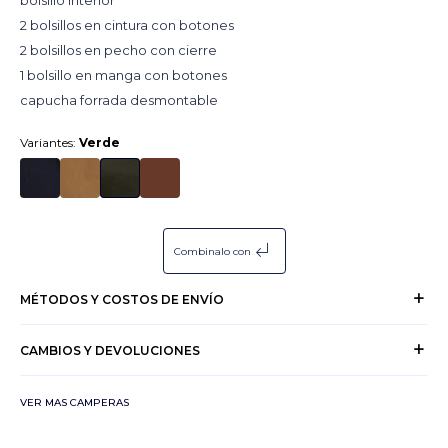
bolsillo interior
2 bolsillos en cintura con botones
2 bolsillos en pecho con cierre
1 bolsillo en manga con botones
capucha forrada desmontable
Variantes:
Verde
subdirectory_arrow_left
Combinalo con
MÉTODOS Y COSTOS DE ENVÍO
CAMBIOS Y DEVOLUCIONES
VER MAS CAMPERAS