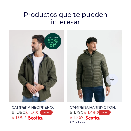
Productos que te pueden
interesar
CAMPERA NEOPRENO
CAMPERA HARRINGTON
C
$
1.790
$
1.790
$
$
1.290
$
1.490
NAVIGATOR - VERDE
URBAN - VERDE
L
27
16
$
1.097
$
1.267
$
+ 2 colores
+ 